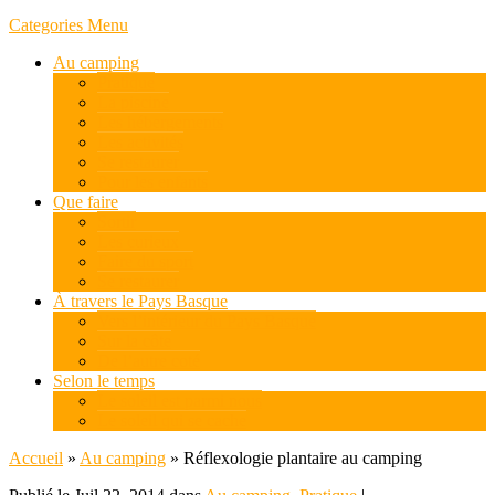
Categories Menu
Au camping
Pratique
La piscine
Les hébergements
Les activités
Se restaurer
Pour les enfants
Que faire
Sortir
Les curieux
Faire du sport
Se restaurer
À travers le Pays Basque
Vers l’intérieur du Pays Basque
Sur la côte
De l’autre coté
Selon le temps
Le soleil est parmi nous
Le soleil qui se cache
Accueil
»
Au camping
»
Réflexologie plantaire au camping