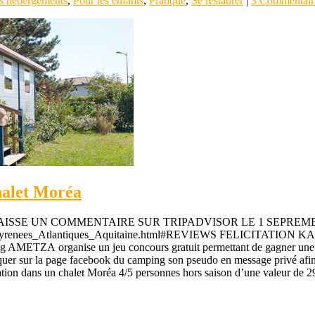
s hébergements
,
Pour les enfants
,
Pratique
,
Se restaurer
|
3 Commentair
halet Moréa
 UN COMMENTAIRE SUR TRIPADVISOR LE 1 SEPREMBRE 2014 h
y_Pyrenees_Atlantiques_Aquitaine.html#REVIEWS FELICITA
anise un jeu concours gratuit permettant de gagner une semaine 
iquer sur la page facebook du camping son pseudo en message privé afin de
ation dans un chalet Moréa 4/5 personnes hors saison d’une valeur de 