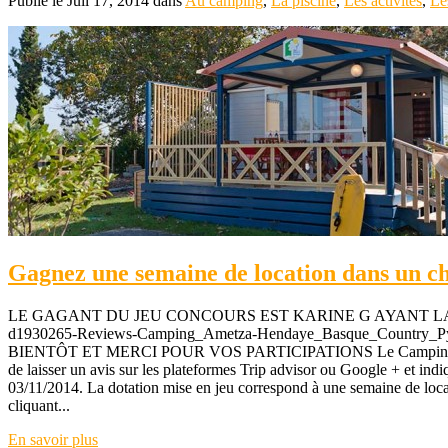
Publié le Juil 17, 2014 dans
Au camping
,
La piscine
,
Les activités
,
Le
Gagnez une semaine de location dans un c
LE GAGANT DU JEU CONCOURS EST KARINE G AYANT LAISSE
d1930265-Reviews-Camping_Ametza-Hendaye_Basque_Countr
BIENTÔT ET MERCI POUR VOS PARTICIPATIONS Le Camping AMETZA org
de laisser un avis sur les plateformes Trip advisor ou Google + et ind
03/11/2014. La dotation mise en jeu correspond à une semaine de loc
cliquant...
En savoir plus