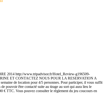
es
ttp://www.tripadvisor.fr/Hotel_Review-g196509-
TION KARINE ET CONTACTEZ NOUS POUR LA RESERVATION A
de location pour 4/5 personnes. Pour participer, il vous suffit
 pouvoir être contacté suite au tirage au sort qui aura lieu le
290 € TTC. Vous pouvez consulter le règlement du jeu coucours en