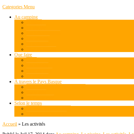
Categories Menu
Au camping
Pratique
La piscine
Les hébergements
Les activités
Se restaurer
Pour les enfants
Que faire
Sortir
Les curieux
Faire du sport
Se restaurer
À travers le Pays Basque
Vers l’intérieur du Pays Basque
Sur la côte
De l’autre coté
Selon le temps
Le soleil est parmi nous
Le soleil qui se cache
Accueil
»
Les activités