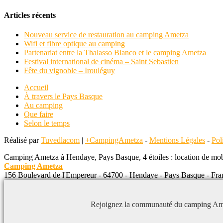
Articles récents
Nouveau service de restauration au camping Ametza
Wifi et fibre optique au camping
Partenariat entre la Thalasso Blanco et le camping Ametza
Festival international de cinéma – Saint Sebastien
Fête du vignoble – Irouléguy
Accueil
À travers le Pays Basque
Au camping
Que faire
Selon le temps
Réalisé par
Tuvedlacom
|
+CampingAmetza
-
Mentions Légales
-
Pol
Camping Ametza à Hendaye, Pays Basque, 4 étoiles : location de mob
Camping Ametza
156 Boulevard de l'Empereur
-
64700
-
Hendaye
-
Pays Basque
-
Fra
Rejoignez la communauté du camping Am