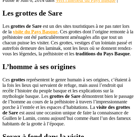
Publié le Juin 6, 2014 dans
Vers l'intérieur du Pays Basque
|
Les grottes de Sare
Les
grottes de Sare
est un des sites touristiques à ne pas rater lors
de la
visite du Pays Basque
. Ces grottes dont l’origine remonte à la
préhistoire ont été particulièrement aménagées afin que tout un
chacun puisse les visiter. Ces grottes, vestiges d’un lointain passé et
autrefois demeure des laminak, sont les lieux où se donnent rendez-
vous les légendes, la préhistoire et les
traditions du Pays Basque
.
L’homme à ses origines
Ces
grottes
représentent le genre humain à ses origines, c’étaient à
la fois les lieux qui servaient de refuge, mais aussi l’endroit qui
recèle l’histoire du peuple basque et les explications sur la
mythologie basque. Les
grottes de Sare
démontrent bien le passage
de l’homme au cours de la préhistoire à travers l’impressionnante
porche à l’entrée et les espaces d’habitations. La
visite des grottes
de Sare
est aussi une occasion unique de faire la connaissance de
Guillen le Lamin, connu aujourd’hui comme étant l’un des fameux
habitants de la grotte à l’époque.
Soyez à fond dans la visite