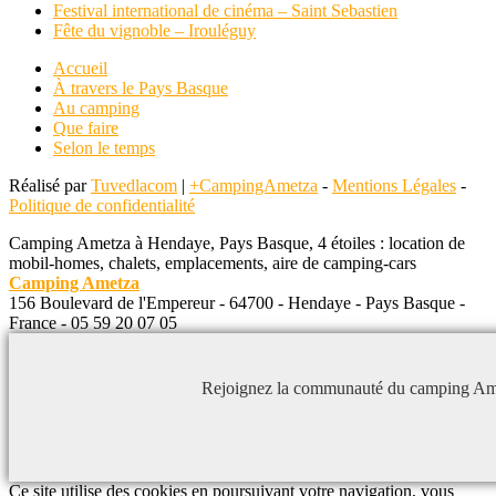
Festival international de cinéma – Saint Sebastien
Fête du vignoble – Irouléguy
Accueil
À travers le Pays Basque
Au camping
Que faire
Selon le temps
Réalisé par
Tuvedlacom
|
+CampingAmetza
-
Mentions Légales
-
Politique de confidentialité
Camping Ametza à Hendaye, Pays Basque, 4 étoiles : location de
mobil-homes, chalets, emplacements, aire de camping-cars
Camping Ametza
156 Boulevard de l'Empereur
-
64700
-
Hendaye
-
Pays Basque
-
France
-
05 59 20 07 05
Rejoignez la communauté du camping Am
Ce site utilise des cookies en poursuivant votre navigation, vous