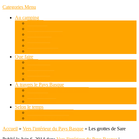
Categories Menu
Au camping
Pratique
La piscine
Les hébergements
Les activités
Se restaurer
Pour les enfants
Que faire
Sortir
Les curieux
Faire du sport
Se restaurer
À travers le Pays Basque
Vers l’intérieur du Pays Basque
Sur la côte
De l’autre coté
Selon le temps
Le soleil est parmi nous
Le soleil qui se cache
Accueil
»
Vers l'intérieur du Pays Basque
»
Les grottes de Sare