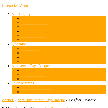
Categories Menu
Au camping
Pratique
La piscine
Les hébergements
Les activités
Se restaurer
Pour les enfants
Que faire
Sortir
Les curieux
Faire du sport
Se restaurer
À travers le Pays Basque
Vers l’intérieur du Pays Basque
Sur la côte
De l’autre coté
Selon le temps
Le soleil est parmi nous
Le soleil qui se cache
Accueil
»
Vers l'intérieur du Pays Basque
»
Le gâteau Basque