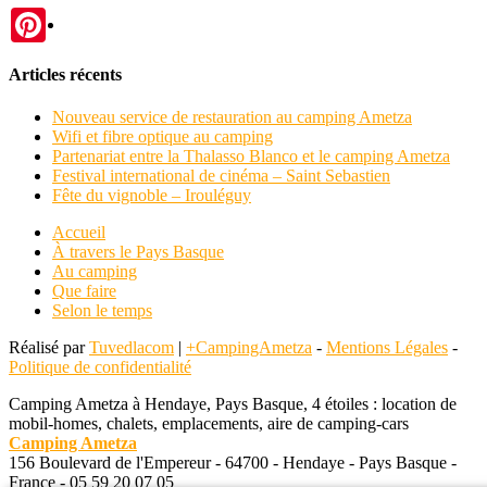
Pinterest
Articles récents
Nouveau service de restauration au camping Ametza
Wifi et fibre optique au camping
Partenariat entre la Thalasso Blanco et le camping Ametza
Festival international de cinéma – Saint Sebastien
Fête du vignoble – Irouléguy
Accueil
À travers le Pays Basque
Au camping
Que faire
Selon le temps
Réalisé par
Tuvedlacom
|
+CampingAmetza
-
Mentions Légales
-
Politique de confidentialité
Camping Ametza à Hendaye, Pays Basque, 4 étoiles : location de
mobil-homes, chalets, emplacements, aire de camping-cars
Camping Ametza
156 Boulevard de l'Empereur
-
64700
-
Hendaye
-
Pays Basque
-
France
-
05 59 20 07 05